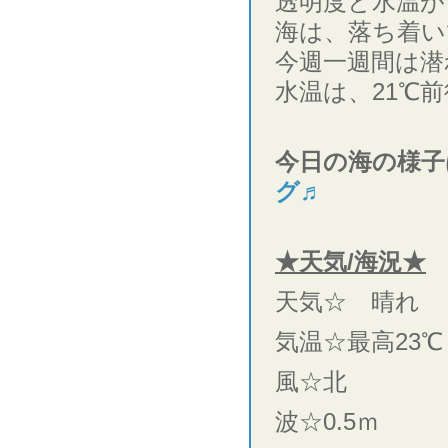
透明度と水温が
海は、落ち着い
今週一週間は潜
水温は、21℃
今日の海の様子
グ♬
★天気/海況★
天気☆ 晴れ
気温☆最高23℃
風☆北
波☆0.5ｍ