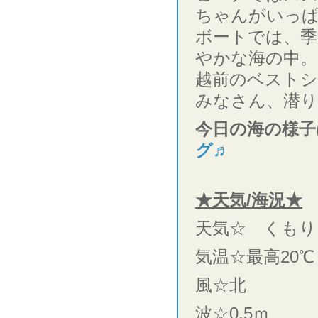
ちゃんがいっ
ボートでは、季
やかな海の中。
越前のベストシ
みなさん、潜
今日の海の様子
グ♬
★天気/海況★
天気☆ くもり
気温☆最高20℃
風☆北
波☆0.5ｍ