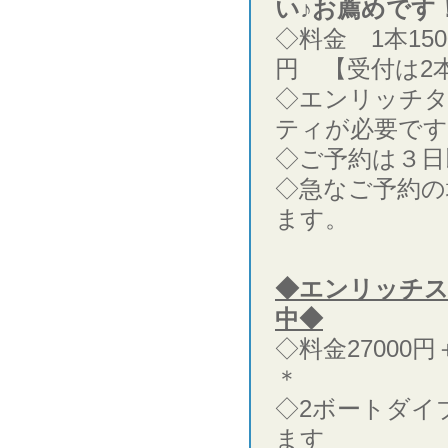
い♪お薦めです
◇料金 1本15
円 【受付は2
◇エンリッチ
ティが必要です
◇ご予約は３日
◇急なご予約の
ます。
◆エンリッチ
中◆
◇料金27000
＊
◇2ボートダイ
ます