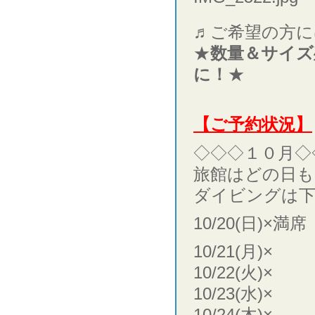
♬ご希望の方に
★
数量＆サイズ
に！
★
【ご予約状況】
◇◇◇１０月◇
旅館はどの日も
ダイビングは下
10/20(日)×満席
10/21(月)×
10/22(火)×
10/23(水)×
10/24(木)×