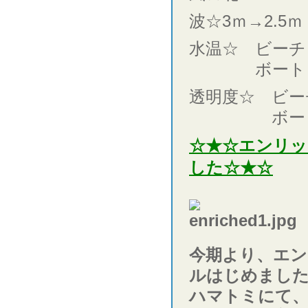
波☆3ｍ→2.5ｍ
水温☆ ビーチ 
ボート 水面
透明度☆ ビーチ
ボート8
☆★☆エンリ
した☆★☆
今期より、エ
ルはじめまし
ハマトミにて