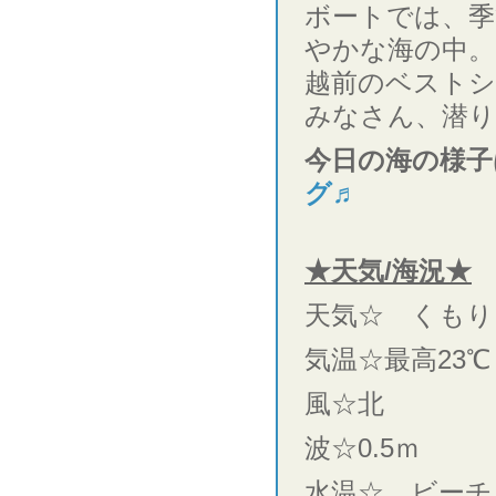
ボートでは、季
やかな海の中。
越前のベストシ
みなさん、潜
今日の海の様子
グ♬
★天気/海況★
天気☆ くもり
気温☆最高23℃
風☆北
波☆0.5ｍ
水温☆ ビーチ 