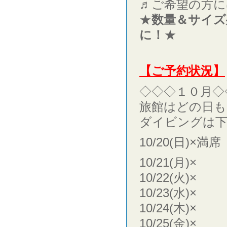
♬ご希望の方に
★
数量＆サイズ
に！
★
【ご予約状況】
◇◇◇１０月◇
旅館はどの日も
ダイビングは下
10/20(日)×満席
10/21(月)×
10/22(火)×
10/23(水)×
10/24(木)×
10/25(金)×