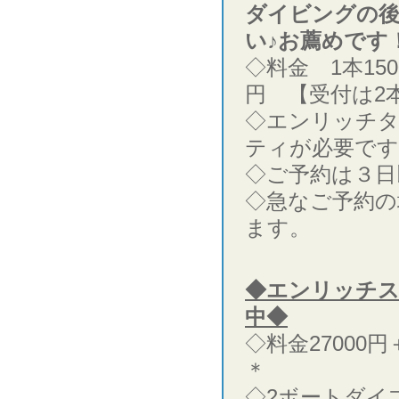
ダイビングの後
い♪お薦めです
◇料金 1本15
円 【受付は2
◇エンリッチ
ティが必要です
◇ご予約は３日
◇急なご予約の
ます。
◆エンリッチ
中◆
◇料金27000
＊
◇2ボートダイ