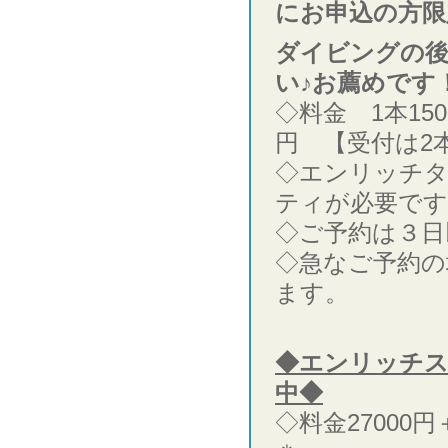
にお申込の方限
ダイビングの後
い♪お薦めです
◇料金 1本15
円 【受付は2
◇エンリッチ
ティが必要です
◇ご予約は３日
◇急なご予約の
ます。
◆エンリッチ
中◆
◇料金27000