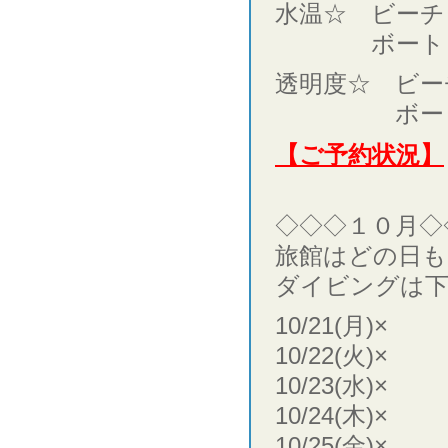
水温☆ ビーチ 
ボート 水面
透明度☆ ビー
ボート
【ご予約状況】
◇◇◇１０月◇
旅館はどの日も
ダイビングは下
10/21(月)×
10/22(火)×
10/23(水)×
10/24(木)×
10/25(金)×