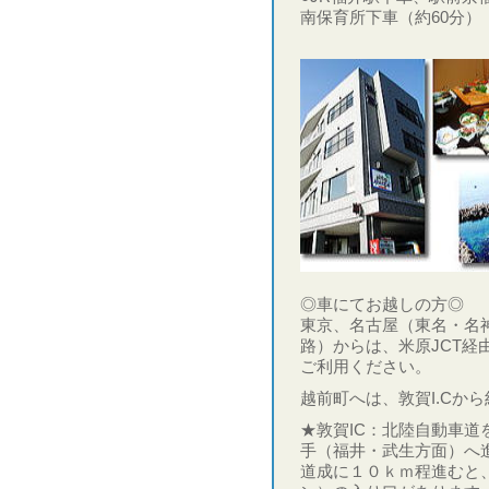
南保育所下車（約60分）
◎車にてお越しの方◎
東京、名古屋（東名・名
路）からは、米原JCT経
ご利用ください。
越前町へは、敦賀I.Cから
★敦賀IC：北陸自動車
手（福井・武生方面）へ
道成に１０ｋｍ程進むと