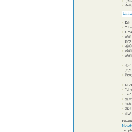
今年
今年
Links
Edit
Yaho
Gmai
越前
館ブ
越前町
越前
越前
ダイ
グク
海大
MS
Ya
バイ
沿岸
気象
海洋
潮汐
Power
Movabl
Templa