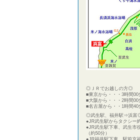
◎ＪＲでお越しの方◎
■東京から・・・3時間0
■大阪から・・・2時間0
■名古屋から・・1時間4
◎武生駅、福井駅⇒浜富
●JR武生駅からタクシー約
●JR武生駅下車、武生
（約50分）
●JR福井駅下車、駅前