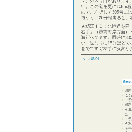
ン）の入り口があります
い。この道を更に10km
ので、左折して305号に
道なりに20分程走ると、
★鯖江ＩＣ：北陸道を降り
右手」（越前海岸方面）
海岸へでます。同時に30
い。道なりに15分ほど
をでてすぐ左手に浜富が
by
at 06:06
Recen
最新
ご予
ご予
最新
今週
た！
ご予
今週
今年