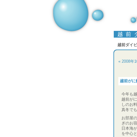
越前
越前ダイ
« 2008年
越前がに
今年も
越前が
しのお
真冬で
お部屋
ぎのお
日本海
を中心