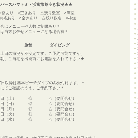
イバーズハマトミ・浜富旅館空き状況★★
余裕あり ○空きあり △残り数室 ×満室
◎余裕あり ○空きあり △残り数名 ×枠無
場合はメニューや人数に制限あり＊
時は当方お任せメニューになる場合有＊
館 ダイビング
末土日の海況が不安定です。ご予約可能ですが、
朝、ご自宅を出発前にお電話を入れて下さい★
月27日以降は基本ビーチダイブのみ受付けます。＊
話にてご確認のうえ、ご予約下さい＊
１日（土） ◎ △（要問合せ）
２日（日） ◎ △（要問合せ）
３日（月） ◎ △（要問合せ）
４日（火） ◎ △（要問合せ）
５日（水） ◎ △（要問合せ）