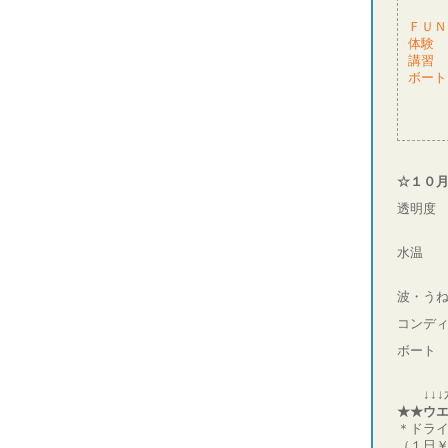
ＦＵＮ
体験 
講習 
ボート
☆１０
透明度
ボ
水温 
ボー
波・
コンデ
ボー
↓↓↓水
★★ウ
＊ドライ
（１日