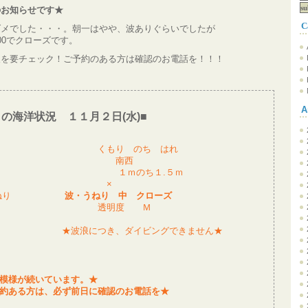
のお知らせです★
C
ダメでした・・・。朝一はやや、波ありぐらいでしたが
00でクローズです。
報を要チェック！ご予約のある方は確認のお電話を！！！
A
日の海洋状況 １１月２日(水)■
気 くもり のち はれ
風 南西
 １ｍのち１.５ｍ
海況 ×
/うねり
波・うねり 中 クローズ
明度 透明度 Ｍ
波浪につき、ダイビングできません★
模様が続いています。★
約ある方は、必ず前日に確認のお電話を★