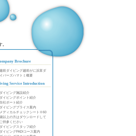
す。
ompany Brochure
越前ダイビング越前がに浜富ダ
イバーズハマトミ概要
iving Service Introduction
ダイビング施設紹介
ダイビングポイント紹介
自社ボート紹介
ダイビングプライス案内
メディカルチェックシート※60
歳以上の方はダウンロードして
ご持参ください
ダイビングスタッフ紹介
ダイビングPADIコース案内