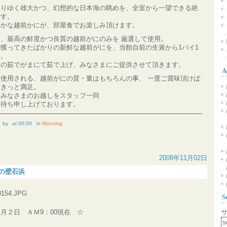
移りゆく雄大かつ、幻想的な日本海の眺めを、全室から一望できる絶
です。
豊かな越前かにが、部屋食でお楽しみ頂けます。
、最高の鮮度かつ良質の越前がにのみを 厳選して使用。
獲ってきたばかりの新鮮な越前がにを、当館自前の生簀から1パイ1
選。
前の茹でがまにて茹で上げ、みなさまにご提供させて頂きます。
A
使用される、越前がにの質・量はもちろんの事、 一度ご賞味頂けば
もきっと満足。
、みなさまのお越しをスタッフ一同
お待ち申し上げております。
by
at 00:00
in
Monolog
2008年11月02日
日の壁石浜
S
月２日 ＡＭ9：00現在 ☆