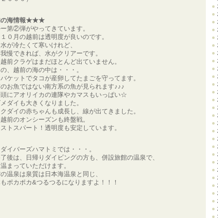
旬の海情報★★★
ルー第②弾がやってきています。
に１０月の越前は透明度が良いのです。
と水が冷たくて寒いけれど、
え我慢できれば、水がクリアーです。
、越前クラゲはまだほとんど出ていません。
期の、越前の海の中は・・・。
ジバケットでタコが産卵してたまごを守ってます。
のお魚ではない南方系の魚が見られます♪♪♪
筆頭にアオリイカの連隊やカマスもいっぱい☆
ズメダイも大きくなりました。
ャクダイの赤ちゃんも成長し、線が出てきました。
ろ越前のオンシーズンも終盤戦。
ラストスパート！透明度も安定しています。
、ダイバーズハマトミでは・・・。
終了後は、日帰りダイビングの方も、併設旅館の温泉で、
り温まっていただけます。
館の温泉は泉質は日本海温泉と同じ、
体もポカポカ&つるつるになりますよ！！！