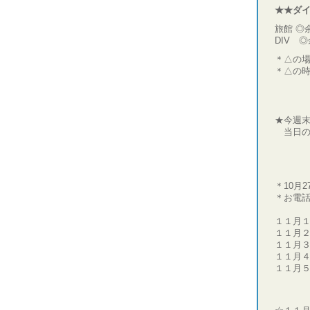
★★ダ
旅館 ◎
DIV 
＊△の
＊△の
旅
★今週
当日の
＊10
＊お電
１１月
１１月
１１月
１１月
１１月