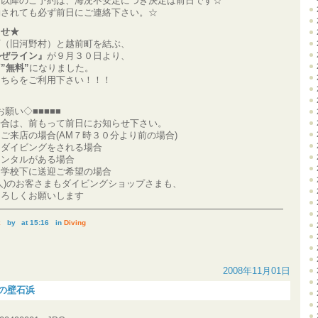
月以降のご予約は、海況不安定につき決定は前日です☆
約されても必ず前日にご連絡下さい。☆
らせ★
町（旧河野村）と越前町を結ぶ、
かぜライン』
が９月３０日より、
面
”無料”
になりました。
こちらをご利用下さい！！！
お願い◇■■■■■
場合は、前もって前日にお知らせ下さい。
ご来店の場合(AM７時３０分より前の場合)
トダイビングをされる場合
レンタルがある場合
・学校下に送迎ご希望の場合
人)のお客さまもダイビングショップさまも、
よろしくお願いします
k
by
at 15:16
in
Diving
2008年11月01日
日の壁石浜