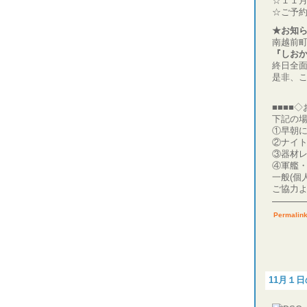
☆１１
☆ご予
★お知
南越前
『しお
終日全
是非、
■■■■◇
下記の
①早朝に
②ナイ
③器材
④軍艦
一般(個
ご協力
Permalin
11月１