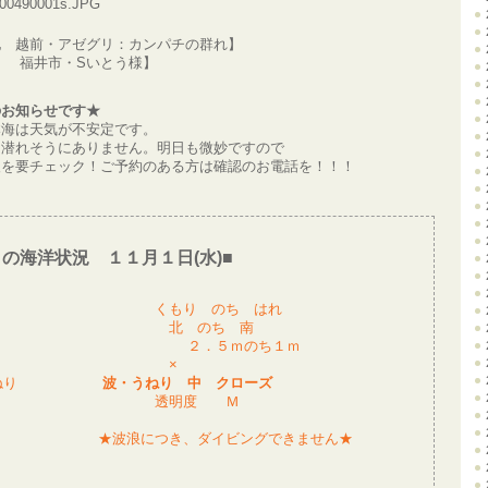
地 越前・アゼグリ：カンパチの群れ】
 福井市・Sいとう様】
のお知らせです★
本海は天気が不安定です。
、潜れそうにありません。明日も微妙ですので
報を要チェック！ご予約のある方は確認のお電話を！！！
日の海洋状況 １１月１日(水)■
気 くもり のち はれ
 北 のち 南
 ２．５ｍのち１ｍ
海況 ×
/うねり
波・うねり 中 クローズ
明度 透明度 Ｍ
波浪につき、ダイビングできません★