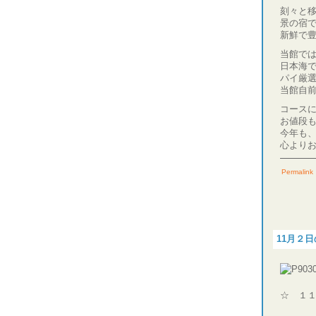
刻々と
景の宿
新鮮で
当館では
日本海で
パイ厳
当館自
コースに
お値段
今年も
心より
Permalink
11月２
☆ １１