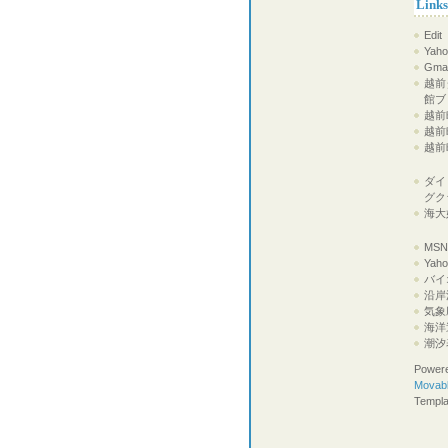
Links
Edit
Yaho
Gmai
越前
館ブ
越前町
越前
越前
ダイ
グク
海大
MS
Ya
バイ
沿岸
気象
海洋
潮汐
Power
Movabl
Templa