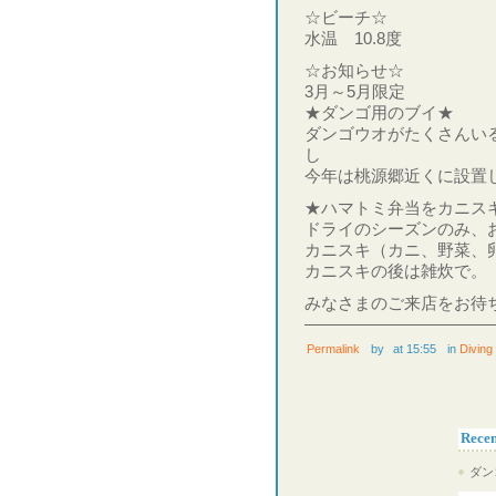
☆ビーチ☆
水温 10.8度
☆お知らせ☆
3月～5月限定
★ダンゴ用のブイ★
ダンゴウオがたくさんい
し
今年は桃源郷近くに設置
★ハマトミ弁当をカニス
ドライのシーズンのみ、
カニスキ（カニ、野菜、
カニスキの後は雑炊で。
みなさまのご来店をお待
Permalink
by
at 15:55
in
Diving
Recen
ダン