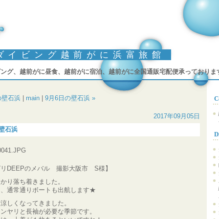
ダイビング越前がに浜富旅館
ビング、越前がに昼食、越前がに宿泊、越前がに全国通販宅配便承っておりま
日の壁石浜
|
main
|
9月6日の壁石浜 »
C
2017年09月05日
の壁石浜
D
リDEEPのメバル 撮影大阪市 S様】
っかり落ち着きました。
は、通常通りボートも出航します★
、涼しくなってきました。
ヒンヤリと長袖が必要な季節です。