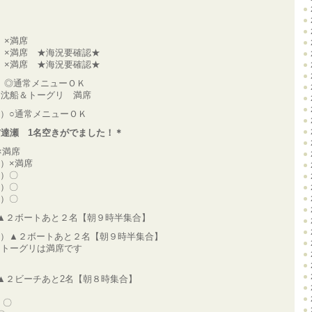
水）×満席
木）×満席 ★海況要確認★
金）×満席 ★海況要確認★
土）◎通常メニューＯＫ
＆トーグリ 満席
（日）○通常メニューＯＫ
玄達瀬 1名空きがでました！＊
)×満席
火）×満席
水）〇
木）〇
金）〇
(土)▲２ボートあと２名【朝９時半集合】
（日）▲２ボートあと２名【朝９時半集合】
＆トーグリは満席です
(月)▲２ビーチあと2名【朝８時集合】
）〇