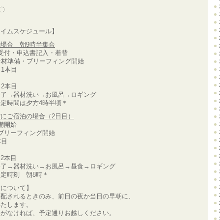
)〇
タイムスケジュール】
場合 朝9時半集合
受付・申込書記入・着替
器材準備・ブリーフィング開始
～1本目
～2本目
終了→器材洗い→お風呂→ロギング
定時間は夕方4時半頃＊
にご宿泊の場合（2日目）
備開始
ブリーフィング開始
本目
2本目
終了→器材洗い→お風呂→昼食→ロギング
定時刻 朝8時＊
約について】
心配されるときのみ、前日の夜か当日の早朝に、
いたします。
絡がなければ、予定通りお越しください。