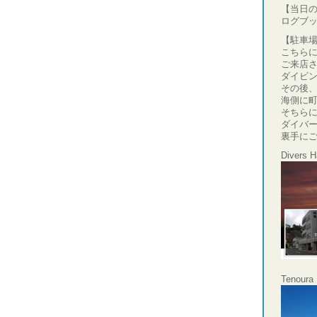
【当日
ログブ
【駐車
こちら
ご来店
ダイビ
その後、
海側に
そちら
ダイバ
裏手に
Divers 
Tenoura