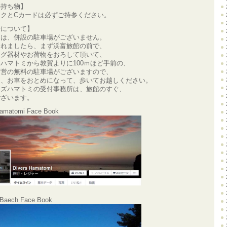
の持ち物】
ックとCカードは必ずご持参ください。
場について】
には、併設の駐車場がございません。
されましたら、まず浜富旅館の前で、
ング器材やお荷物をおろして頂いて、
ハマトミから敦賀よりに100ｍほど手前の、
町営の無料の駐車場がございますので、
に、お車をおとめになって、歩いてお越しください。
ーズハマトミの受付事務所は、旅館のすぐ、
ございます。
Hamatomi Face Book
 Baech Face Book