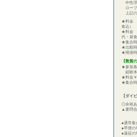
中性浮
ロープ
上記の
★料金 
食込）
★料金 
代・昼
★集合
★出航
★帰港時
【敦賀
★参加
経験本
★料金￥
★集合
【ダイ
◎余裕
▲要問合
●通常集
●早便の
●遠征の