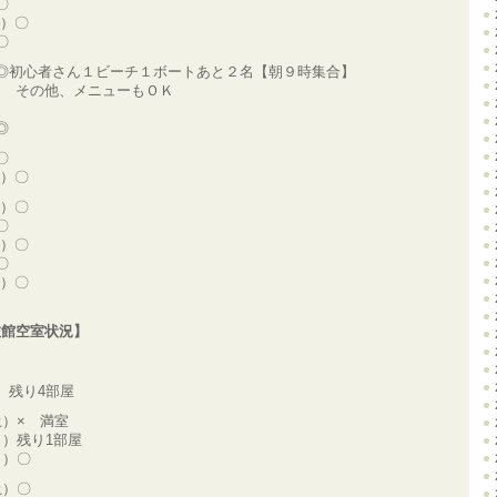
)〇
木）〇
)〇
(土)◎初心者さん１ビーチ１ボートあと２名【朝９時集合】
他、メニューもＯＫ
)◎
)〇
火）〇
水）〇
)〇
金）〇
)〇
日）〇
旅館空室状況】
）残り4部屋
土）× 満室
日）残り1部屋
月）〇
土）〇