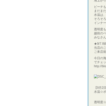
海上が
ビーチ
まだま
水温は、
そろそ
インナー
透明度も
越前の
みなさ
★9/7
当店の
ご来店
今日の
でチェ
http://b
【9月2
水温☆ボ
ビーチ
透明度☆