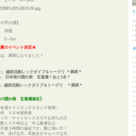
チ 8～10ｍ
C
日の手の浦】
28度
 5～6ｍ
の夏のイベント決定★
A
瀬は、満席になりました＊
土）
越前沈船レックダイブ＆トーグリ ＊満席＊
日）
日本海の隠れ根 玄達瀬＊あと1名＊
日）
越前沈船レックダイブ＆トーグリ ＊満席＊
海の隠れ根 玄達瀬遠征】
、全員ナイトロックスタンク使用！
条件 ＡＯＷ保持者
ッチ・ナイトロックスＳＰお持ちの方
数１００本以上 中上級者以上
片道２時間の遠征です。船に強い方！
中、泳げる方。耳抜きがスムーズな方。