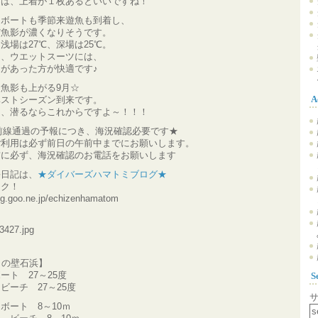
りは、上着が１枚あるといいですね！
もボートも季節来遊魚も到着し、
だ魚影が濃くなりそうです。
浅場は27℃、深場は25℃。
ろ、ウエットスーツには、
があった方が快適です♪
魚影も上がる9月☆
ベストシーズン到来です。
A
ん、潜るならこれからですよ～！！！
.8前線通過の予報につき、海況確認必要です★
ご利用は必ず前日の午前中までにお願いします。
前に必ず、海況確認のお電話をお願いします
海日記は、
★ダイバーズハマトミブログ★
ック！
log.goo.ne.jp/echizenhamatom
日の壁石浜】
ート 27～25度
S
 27～25度
ボート 8～10ｍ