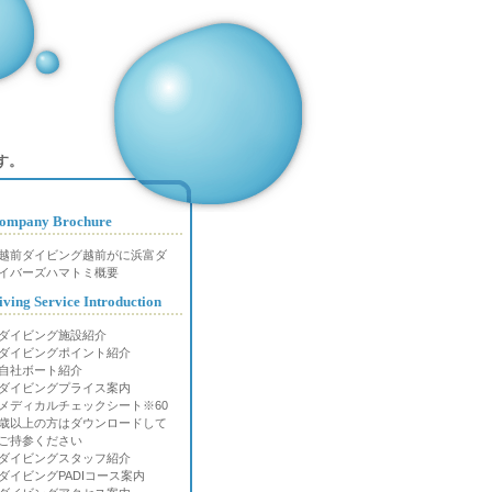
す。
ompany Brochure
越前ダイビング越前がに浜富ダ
イバーズハマトミ概要
iving Service Introduction
ダイビング施設紹介
ダイビングポイント紹介
自社ボート紹介
ダイビングプライス案内
メディカルチェックシート※60
歳以上の方はダウンロードして
ご持参ください
ダイビングスタッフ紹介
ダイビングPADIコース案内