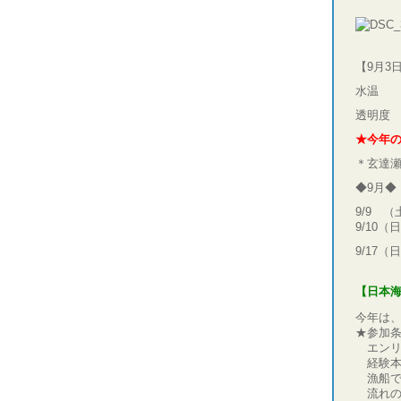
ビー
【9月3
水温 
透明度
★今年
＊玄達
◆9月◆
9/9 （
9/10（
9/17（
【日本
今年は
★参加
エンリ
経験本
漁船で
流れの