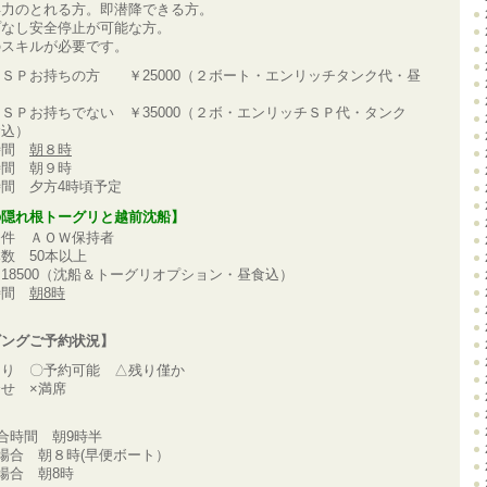
力のとれる方。即潜降できる方。
なし安全停止が可能な方。
スキルが必要です。
ＳＰお持ちの方 ￥25000（２ボート・エンリッチタンク代・昼
ＳＰお持ちでない ￥35000（２ボ・エンリッチＳＰ代・タンク
食込）
時間
朝８時
時間 朝９時
間 夕方4時頃予定
の隠れ根トーグリと越前沈船】
条件 ＡＯＷ保持者
数 50本以上
18500（沈船＆トーグリオプション・昼食込）
時間
朝8時
ビングご予約状況】
あり 〇予約可能 △残り僅か
せ ×満席
合時間 朝9時半
場合 朝８時(早便ボート）
場合 朝8時