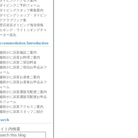
ダイビングアクセス案内
ダイビングご予約フォーム
ダイビングスタッフ募集案内
ダイビングショップ・ダイビン
グクラブリンク集
壁石岩浜ダイビング海況情報
エギング・ライトジギングチャ
ーター凪丸
ccommodation Introduction
越前がに浜富施設ご案内
越前がに浜富お料理ご案内
越前がに浜富ご宿泊料金
越前がに浜富ご宿泊お申込みフ
ォーム
越前がに浜富お昼食ご案内
越前がに浜富お昼食お申込みフ
ォーム
越前がに浜富通販宅配便ご案内
越前がに浜富通販宅配便お申込
みフォーム
越前がに浜富アクセスご案内
越前がに浜富スタッフご紹介
earch
サイト内検索