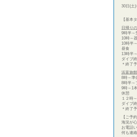
30日(土
【基本
日帰りの
9時半～
10時～
10時半
昼食
13時半
ダイブ
＊終了予
浜富旅館
8時～準
8時半～
9時～1
休憩
１２時～
ダイブ
＊終了予
【ご予
海況が
お電話
何も連