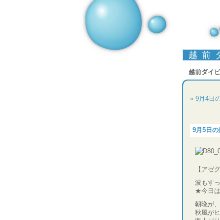
越前
越前ダイ
« 9月4
9月5日
【アゼグ
波もす
★今日
朝晩が
秋風が