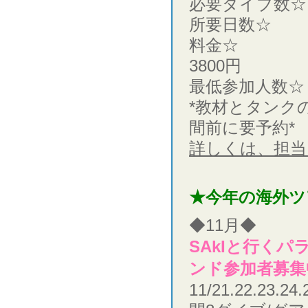
必要ダイブ数
所要日数☆
料金☆ 2
3800円
最低参加人数☆
*教材とタンク
間前に要予約*
詳しくは、担当
★今年の海外ツ
◆11月◆
SAkIと行く
ンド参加者募集
11/21.22.23