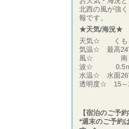
お天気・海況と
北西の風が強く
報です。
★天気/海況★
天気☆ くも
気温☆ 最高24
風☆ 南
波☆ 0.5
水温☆ 水面26
透明度☆ 15～
【宿泊のご予約
*週末のご予約