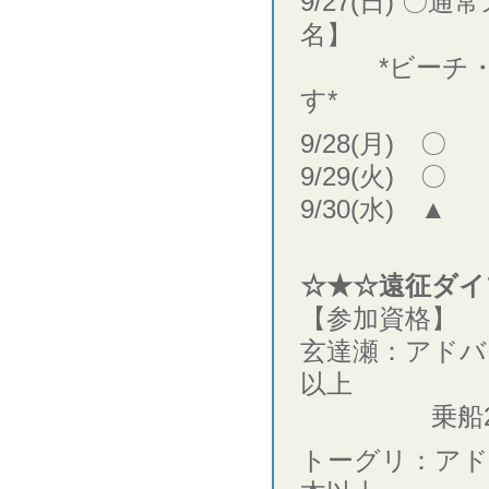
9/27(日) 
名】
*ビーチ・ボ
す*
9/28(月) 〇
9/29(火) 〇
9/30(水) ▲
☆★☆遠征ダイ
【参加資格】
玄達瀬：アドバ
以上
乗船2時間
トーグリ：アド