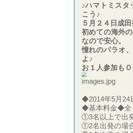
♪ハマトミスタ
こう♪
５月２４日成田
初めての海外の
なので安心。
憧れのパラオ、
よ♪
お１人参加もＯ
◆2014年5月2
◆基本料金◆全
①3名以上で出発
①2名出発の場合