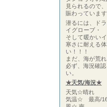
見られるので
賑わっていま
潜るには、ドラ
イグローブ・
そして暖かいイ
寒さに耐える体
い！！！
まだ、海が荒れ
必ず、海況確認
い。
★天気/海況★
天気☆晴れ
気温☆ 最高/1
風☆ 南