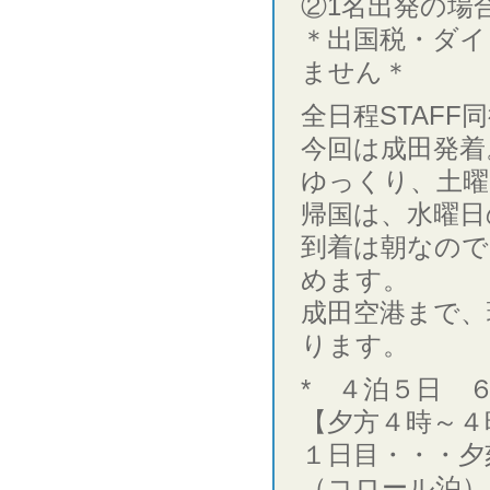
②1名出発の場合
＊出国税・ダイ
ません＊
全日程STAFF
今回は成田発着
ゆっくり、土曜
帰国は、水曜日
到着は朝なので
めます。
成田空港まで、
ります。
* ４泊５日 ６
【夕方４時～４
１日目・・・夕
（コロール泊）